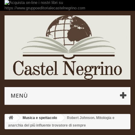
MENÙ
Musica e spettacolo
Robert Johnson. Mitologia e
anarchia del più influente trovatore di sempre