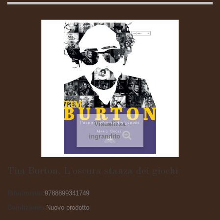
Visualizza
ingrandito
Tim Burton. L'oscura stanza dei giochi
Riferimento
9788899341749
Condizione:
Nuovo prodotto