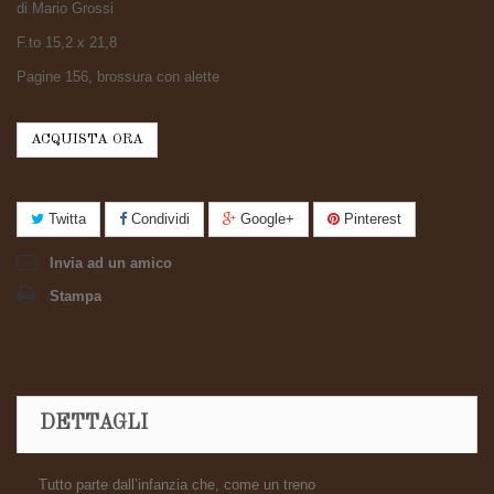
di Mario Grossi
F.to 15,2 x 21,8
Pagine 156, brossura con alette
ACQUISTA ORA
Twitta
Condividi
Google+
Pinterest
Invia ad un amico
Stampa
DETTAGLI
Tutto parte dall’infanzia che, come un treno