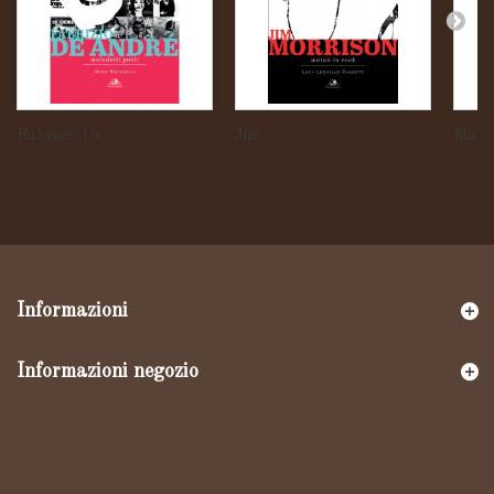
Fabrizio De...
Jim...
Marti
Informazioni
Informazioni negozio