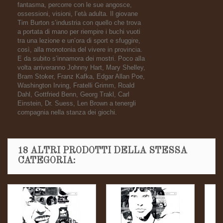
fantasma, percorre con le sue angosce,
ossessioni, visioni, l’età adulta. Il giovane
Tim Burton s’industria con quello che trova
a portata di mano per riempire i buchi vuoti
tra una lezione e un’ora di sport e sfuggire,
così, alla monotonia del vivere in provincia.
E da subito s’innamora dei mostri. Poco alla
volta arriveranno Johnny Hart, Mary Shelley,
Bram Stoker, Franz Kafka, Edgar Allan Poe,
Washington Irving, Fratelli Grimm, Roald
Dahl, Gottfried Benn, Georg Trakl, Carl
Einstein, Dr. Suess, Len Brown a tenergli
compagnia nella stanza dei giochi.
18 ALTRI PRODOTTI DELLA STESSA
CATEGORIA: