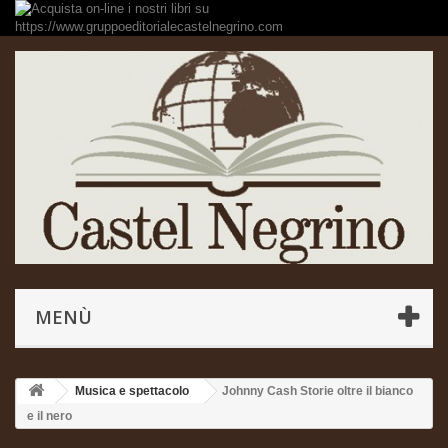
MENÙ
Musica e spettacolo
Johnny Cash Storie oltre il bianco
e il nero