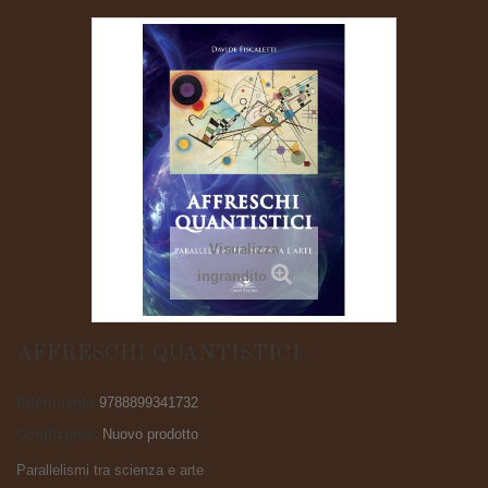
Visualizza
ingrandito
AFFRESCHI QUANTISTICI
Riferimento
9788899341732
Condizione:
Nuovo prodotto
Parallelismi tra scienza e arte