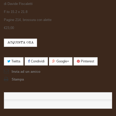
di Davide Fiscaletti
F.to 15.2 x 21.8
Pagine 214, brossura con alette
€23,00
ACQUISTA ORA
Twitta
Condividi
Google+
Pinterest
Invia ad un amico
Stampa