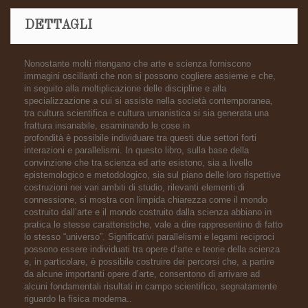
DETTAGLI
Nonostante molti ritengano che arte e scienza forniscono
immagini oscillanti che non si possono cogliere assieme e che,
in seguito alla moltiplicazione delle discipline e alla
specializzazione a cui si assiste nella società contemporanea,
tra cultura scientifica e cultura umanistica si sia generata una
frattura insanabile, esaminando le cose in
profondità è possibile individuare tra questi due settori forti
interazioni e parallelismi. In questo libro, sulla base della
convinzione che tra scienza ed arte esistono, sia a livello
epistemologico e metodologico, sia sul piano delle loro rispettive
costruzioni nei vari ambiti di studio, rilevanti elementi di
connessione, si mostra con limpida chiarezza come il mondo
costruito dall’arte e il mondo costruito dalla scienza abbiano in
pratica le stesse caratteristiche, vale a dire rappresentino di fatto
lo stesso “universo”. Significativi parallelismi e legami reciproci
possono essere individuati tra opere d’arte e teorie della scienza
e, in particolare, è possibile costruire dei percorsi che, a partire
da alcune importanti opere d’arte, consentono di arrivare ad
alcuni fondamentali risultati in campo scientifico, segnatamente
riguardo la fisica moderna..