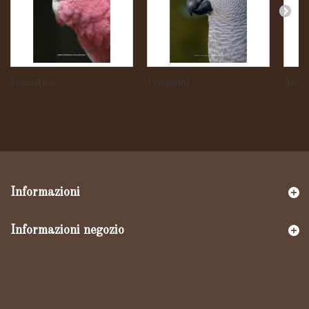
I cacatua
I cenerini
Acqua
Informazioni
Informazioni negozio