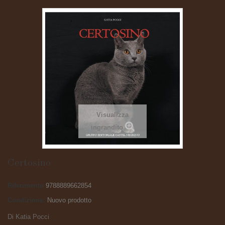
Visualizza
ingrandito
Certosino
Riferimento
9788889662854
Condizione:
Nuovo prodotto
Di Katia Pocci