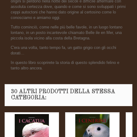
origini si perdono nella notte dei secoli è difficile affermare con
assoluta certezza dove, quando e come si sono sviluppati i primi
ceppi autoctoni che hanno dato origine al certosino come lo
conosciamo e amiamo oggi.
Tutto cominciò, come nelle più belle favole, in un luogo lontano
lontano, in un posto incantevole chiamato Belle ile en Mer, una
piccola isola vicino alla costa della Bretagna.
C'era una volta, tanto tempo fa, un gatto grigio con gli occhi
dorati…
In questo libro scoprirete la storia di questo splendido felino e
tanto altro ancora.
30 ALTRI PRODOTTI DELLA STESSA
CATEGORIA: