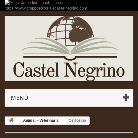
MENÙ
Animali - Veterinaria
Certosino