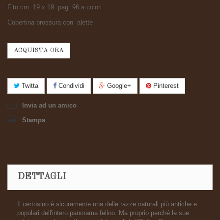
F.to cm. 19 x 19 pag. 96 a colori
Copertina brossura con alette
ACQUISTA ORA
Twitta
Condividi
Google+
Pinterest
Invia ad un amico
Stampa
DETTAGLI
Il certosino è sicuramente una delle razze naturali più antiche e
popolari dell'intero panorama felino. Ma proprio perché le sue